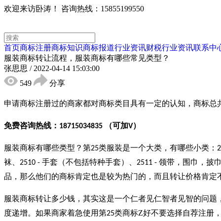
欢迎来访卧涛！
咨询热线：15855199550
首页
商标注册
商标知识
商标报道
行业资讯
财税行业资讯
联系中
服装商标转让流程，服装商标有哪些常见类型？
张思思
/
2022-04-14 15:03:00
549
分享
申请商标注册过的商家都对商标类目具有一定的认知，商标总
免费咨询热线：
（可加
）
18715034835
V
服装商标有哪些类型？
第
类服装是一个大类，有哪些小类：
25
2
袜、
手套（不包括特种手套）、
领带，围巾，披
2510 -
2511 -
品，那么他们的商标肯定也是较为热门的，而且转让价格肯定
服装商标转让多少钱，其实这是一个仁者见仁智者见智的问题
度递增。如果商家着急使用第
类商标Z好不要选择自荐注册
25