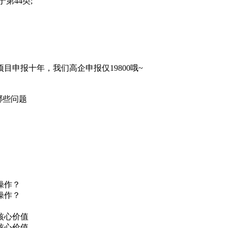
第44类;
项目申报十年，我们高企申报仅
19800哦~
哪些问题
操作？
操作？
核心价值
核心价值