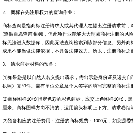
、 商标在先注册权力的查询作业：
2
商标查询是指商标注册请求人或其代理人在提出注册请求前，
遵循自愿查询准则
，但此项作业能够大大削减商标注册的风
(
)
标无法进入数据库，因此无法查询检索到该部分信息。另外商
成果不能当做法律依据，不具备法律效力。所以，注册商标之
、 请求商标材料的预备：
3
如果您是以自然人名义提出请求，需出示您身份证及递交自
(1)
执照》复印件。盖有单位公章及个人签字的填写完整的商标注
商标图样
张
指定色彩的彩色商标，应交上色图样
张，黑
(2)
10
(
10
厘米。商标图样方向不清的，运用箭头标明上下方。请求卷烟
预备相应的注册费用：注册的商标规费：
元，如您是委
(3)
1000