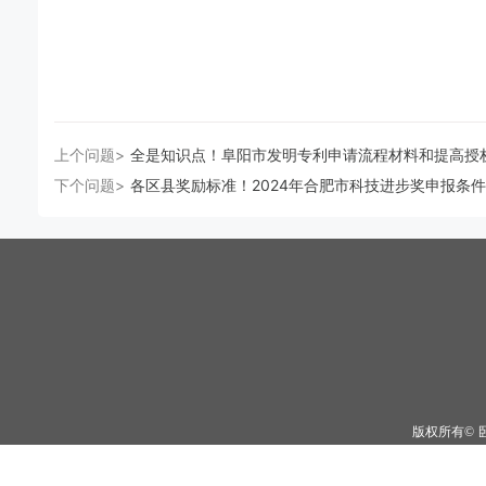
上个问题>
全是知识点！阜阳市发明专利申请流程材料和提高授
下个问题>
各区县奖励标准！2024年合肥市科技进步奖申报条
版权所有©