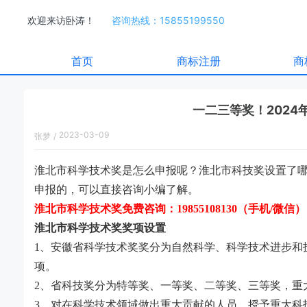
欢迎来访卧涛！
咨询热线：15855199550
首页
商标注册
商
一二三等奖！202
2023-03-09
张梦
/
16:17:00
淮北市科学技术奖是怎么申报呢？淮北市科技奖设置了
申报的，可以直接咨询小编了解。
淮北市科学技术奖免费咨询：
19855108130（手机/微信）
淮北市科学技术
奖
奖项
设置
1
、安徽
省
科学技术奖
奖分为自然科学、科学技术进步和
项。
2
、
省科技奖分为特等奖、一等奖、二等奖、三等奖，重
3
、
对在科学技术领域做出重大贡献的人员，授予重大科