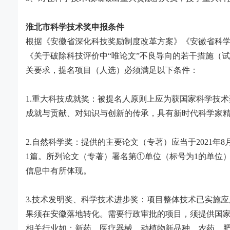
淮北市
科学技术奖
申报条件
根据《安徽省深化科技奖励制度改革方案》《安徽省科
《关于破除科技评价中
“唯论文”不良导向的若干措施（
关要求，提名项目（人选）必须满足以下条件：
1.
重大科技成就奖：被提名人原则上应为获国家科学技术
成就与贡献、对知识与创新的传承，具有新时代科学家
2.
自然科学奖：提供的主要论文（专著）应当于
2021
年
8
1
篇。所列论文（专著）署名第①单位（标号为
1
的单位
信息中有所体现。
3.
技术发明奖、科学技术进步奖：项目整体技术已实施应
果须在安徽落地转化。需要行政审批的项目，须提供国
相关行业如：新药、医疗器械、动植物新品种、农药、