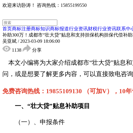
欢迎来访卧涛！
咨询热线：15855199550
首页
商标注册
商标知识
商标报道
行业资讯
财税行业资讯
联系中
补助300万！成都市“壮大贷”贴息和支持担保机构担保代偿补
吴亚斌
/
2023-03-09 18:06:00
1138
分享
本文小编将为大家介绍
成都市
“
壮大贷
”
贴息和
问，或是想要了解更多内容，可以直接致电咨
免费咨询热线：
19855109130 （可加V），
一、
“
壮大贷
”
贴息补助项目
（
一）、
申报条件