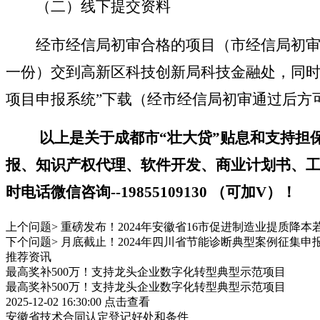
（二）线下提交资料
经市经信局初审合格的项目（市经信局初审
一份）交到高新区科技创新局科技金融处，同时
项目申报系统
”
下载（经市经信局初审通过后方
以上是关于
成都市
“
壮大贷
”
贴息和支持担
报、知识产权代理、软件开发、商业计划书、
时电话微信
咨
询
--
19855109130 （可加V）！
上个问题>
重磅发布！2024年安徽省16市促进制造业提质降
下个问题>
月底截止！2024年四川省节能诊断典型案例征集
推荐资讯
最高奖补500万！支持龙头企业数字化转型典型示范项目
最高奖补500万！支持龙头企业数字化转型典型示范项目
2025-12-02 16:30:00
点击查看
安徽省技术合同认定登记好处和条件