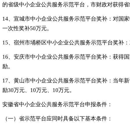
的省级中小企业公共服务示范平台，市财政对获得省
14、宣城市中小企业公共服务示范平台奖补：对国
一次性奖补50万元。
15、宿州市埇桥区中小企业公共服务示范平台奖补：
16、安庆市中小企业公共服务示范平台奖补：获得国
励。
17、黄山市中小企业公共服务示范平台奖补：当年
励30万元、10万元、10万元。
安徽省中小企业公共服务示范平台申报条件：
（一）省示范平台应同时具备以下基本条件：