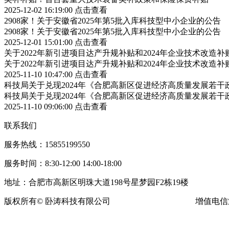
2025-12-02 16:19:00
点击查看
2908家！关于安徽省2025年第5批入库科技型中小企业的公告
2908家！关于安徽省2025年第5批入库科技型中小企业的公告
2025-12-01 15:01:00
点击查看
关于2022年新引进项目达产升规补贴和2024年企业技术改造
关于2022年新引进项目达产升规补贴和2024年企业技术改造
2025-11-10 10:47:00
点击查看
科技局关于兑现2024年《合肥高新区促进经济高质量发展若
科技局关于兑现2024年《合肥高新区促进经济高质量发展若
2025-11-10 09:06:00
点击查看
联系我们
服务热线：15855199550
服务时间：8:30-12:00 14:00-18:00
地址：合肥市高新区明珠大道198号星梦园F2栋19楼
版权所有© 卧涛科技有限公司
皖ICP备13016955号-16
增值电信