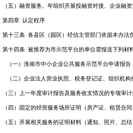
（五）融资服务。年组织开展投融资对接、企业融资
第四章 认定程序
第十三条 各县区（园区）经信主管部门依据本办法
第十四条 被推荐为市示范平台的单位需报送下列材
（一）淮南市中小企业公共服务示范平台申请报告
（二）企业法人营业执照、税务登记证、组织机构
（三）上一年度审计报告及服务收支情况的专项审计
（四）固定的经营服务场所证明（房产证、租赁合同
（五）开展相关服务的证明材料（通知、照片、总结