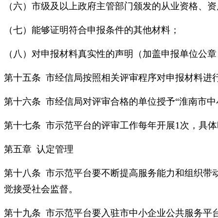
（六）市级及以上政府主管部门颁发的从业资格、资
（七）能够证明符合申报条件的其他材料；
（八）对申报材料真实性的声明（加盖申报单位公章
第十五条 市经信局按照相关评审程序对申报材料进
第十六条 市经信局对评审合格的单位授予“淮南市中
第十七条 市示范平台的评审工作每年开展1次，具
第五章 认定管理
第十八条 市示范平台要不断提高服务能力和组织带
觉接受社会监督。
第十九条 市示范平台要入驻市中小企业公共服务平