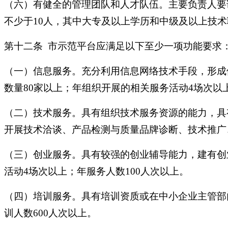
（六）有健全的管理团队和人才队伍。主要负责人要
不少于10人，其中大专及以上学历和中级及以上技术
第十二条 市示范平台应满足以下至少一项功能要求
（一）信息服务。充分利用信息网络技术手段，形成
数量80家以上；年组织开展的相关服务活动4场次以
（二）技术服务。具有组织技术服务资源的能力，具
开展技术洽谈、产品检测与质量品牌诊断、技术推广
（三）创业服务。具有较强的创业辅导能力，建有创
活动4场次以上；年服务人数100人次以上。
（四）培训服务。具有培训资质或在中小企业主管部
训人数600人次以上。