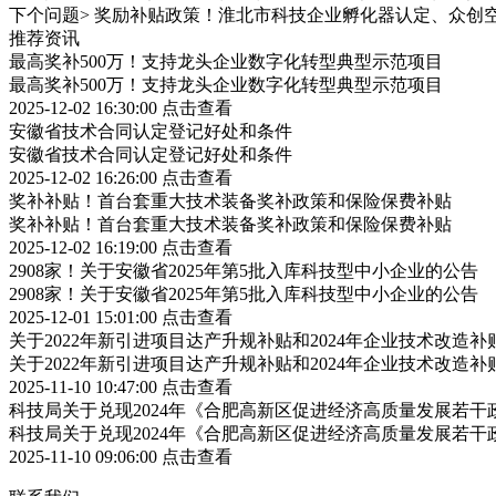
下个问题>
奖励补贴政策！淮北市科技企业孵化器认定、众创
推荐资讯
最高奖补500万！支持龙头企业数字化转型典型示范项目
最高奖补500万！支持龙头企业数字化转型典型示范项目
2025-12-02 16:30:00
点击查看
安徽省技术合同认定登记好处和条件
安徽省技术合同认定登记好处和条件
2025-12-02 16:26:00
点击查看
奖补补贴！首台套重大技术装备奖补政策和保险保费补贴
奖补补贴！首台套重大技术装备奖补政策和保险保费补贴
2025-12-02 16:19:00
点击查看
2908家！关于安徽省2025年第5批入库科技型中小企业的公告
2908家！关于安徽省2025年第5批入库科技型中小企业的公告
2025-12-01 15:01:00
点击查看
关于2022年新引进项目达产升规补贴和2024年企业技术改造
关于2022年新引进项目达产升规补贴和2024年企业技术改造
2025-11-10 10:47:00
点击查看
科技局关于兑现2024年《合肥高新区促进经济高质量发展若
科技局关于兑现2024年《合肥高新区促进经济高质量发展若
2025-11-10 09:06:00
点击查看