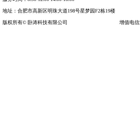
地址：合肥市高新区明珠大道198号星梦园F2栋19楼
版权所有© 卧涛科技有限公司
皖ICP备13016955号-16
增值电信