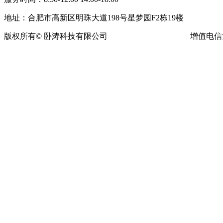
地址：合肥市高新区明珠大道198号星梦园F2栋19楼
版权所有© 卧涛科技有限公司
皖ICP备13016955号-16
增值电信