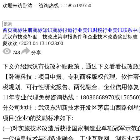
欢迎来访卧涛！
咨询热线：15855199550
首页
商标注册
商标知识
商标报道
行业资讯
财税行业资讯
联系中
武汉市技改补贴！技改政策申报条件和企业技术改造奖励标准
夏欢欢
/
2023-04-13 10:23:00
748
分享
下文介绍武汉市技改补贴政策，通过下文看看技改政
【卧涛科技：项目申报、专利商标版权代理、软件著
税规划、可行性研究报告、两化融合、企业信用修复、
11年专业代理免费咨询热线：18086668970或15656
分公司地址：武汉东湖新技术开发区茅店山西路创星汇
项目(企业)的奖励标准如下:
(一)对实施技术改造后获批国家制造业单项冠军示范
一代信息技术与制造业融合、工业互联网、制造业“双