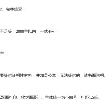
实、完整填写；
不足等，
2000
字以内，一式
4
份；
字；
要提供证明性材料，并加盖公章；无法提供的，请书面说明。
纸双面打印、软封面装订、字体统一为小四号，行距
1.5
倍。