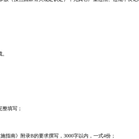
成。
完整填写；
实施指南》附录
B
的要求撰写，
3000
字以内，一式
4
份；