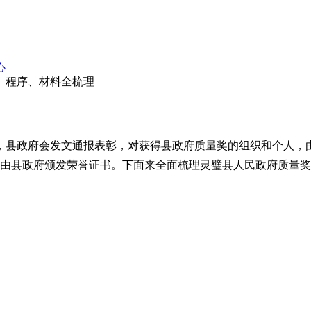
心
、程序、材料全梳理
，
县政府
会
发文通报表彰
，
对获得县政府质量奖的组织和个人，
由县政府颁发荣誉证书。
下面来全面梳理
灵璧县人民政府质量奖