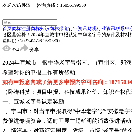
欢迎来访卧涛！
咨询热线：15855199550
首页
商标注册
商标知识
商标报道
行业资讯
财税行业资讯
联系中
各区县奖补！2024年宣城市申报认定中华老字号的条件及材料
葛熙彤
/
2023-04-26 16:03:00
334
分享
2024年宣城市申报中华老字号指南。（宣州区、
希望对你的申报工作有所帮助。
如有申报意向或了解更多申报内容可咨询：18715034
（卧涛科技：项目申报、科技成果评价、知识产权代
一、宣城老字号认定奖励
1、宁国市：对当年申报取得“中华老字号”“安徽老字
费促进专项资金，适时开展主题鲜明的消费促进活动
2、绩溪县：对新评定国家、省级、市级"老字号"的