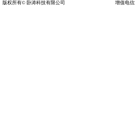
版权所有© 卧涛科技有限公司
皖ICP备13016955号-16
增值电信