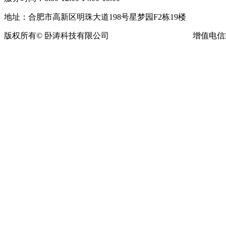
地址：合肥市高新区明珠大道198号星梦园F2栋19楼
版权所有© 卧涛科技有限公司
皖ICP备13016955号-16
增值电信