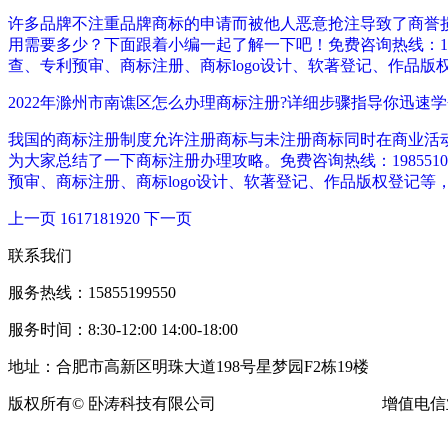
许多品牌不注重品牌商标的申请而被他人恶意抢注导致了商誉
用需要多少？下面跟着小编一起了解一下吧！免费咨询热线：1985
查、专利预审、商标注册、商标logo设计、软著登记、作品版
2022年滁州市南谯区怎么办理商标注册?详细步骤指导你迅速
我国的商标注册制度允许注册商标与未注册商标同时在商业活
为大家总结了一下商标注册办理攻略。免费咨询热线：1985510
预审、商标注册、商标logo设计、软著登记、作品版权登记等
上一页
16
17
18
19
20
下一页
联系我们
服务热线：15855199550
服务时间：8:30-12:00 14:00-18:00
地址：合肥市高新区明珠大道198号星梦园F2栋19楼
版权所有© 卧涛科技有限公司
皖ICP备13016955号-16
增值电信