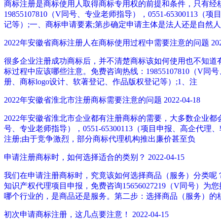
商标注册是商标使用人取得商标专用权的前提和条件，只有经核
19855107810（V同号、专业老师指导），0551-653
记等）;一、商标申请要素;第步确定申请主体是法人还是自然
2022年安徽省商标注册人在商标使用过程中需要注意的问题
20
很多企业注册成功商标后，并不清楚商标该如何使用也不知道有
标过程中应该哪些注意。免费咨询热线：19855107810（V
册、商标logo设计、软著登记、作品版权登记等）;1、注
2022年安徽省淮北市注册商标需要注意的问题
2022-04-18
2022年安徽省淮北市企业都有注册商标的需要，大多数企业都会
号、专业老师指导），0551-65300113（项目申报、高
注册;由于竞争激烈，部分商标代理机构推出廉价甚至负
申请注册商标时，如何选择适合的类别？
2022-04-15
我们在申请注册商标时，究竟该如何选择商品（服务）分类呢
知识产权代理项目申报，免费咨询15656027219（V同
哪个行业的，是商品还是服务。第二步：选择商品（服务）的
初次申请商标注册，这几点要注意！
2022-04-15