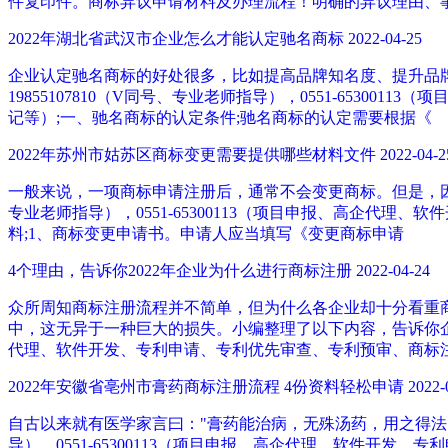
件复印件。商标异议申请材料及办理流程！明确的异议理由、
2022年湖北省武汉市企业怎么才能认定驰名商标
2022-04-25
企业认定驰名商标的好处很多，比如提高品牌知名度、提升品
19855107810（V同号、专业老师指导），0551-653
记等）;一、驰名商标的认定条件;驰名商标的认定需要根据《
2022年苏州市姑苏区商标变更需要提供哪些材料文件
2022-04-2
一般来说，一项商标申请注册后，通常不会变更商标。但是，因为
专业老师指导），0551-65300113（项目申报、高企代
料;1、商标变更申请书。申请人应当填写《变更商标申请
4个理由，告诉你2022年企业为什么进行商标注册
2022-04-24
众所周知商标注册流程并不简单，但为什么各企业却十分看重
中，这无异于一种巨大的损失。小编整理了以下内容，告诉你企业为什
代理、软件开发、专利申请、专利优先审查、专利预审、商标
2022年安徽省亳州市膏药商标注册流程 4份资料轻松申请
2022-
自古以来就有医学家言曰："膏药能治病，无殊汤药，用之得法，
导），0551-65300113（项目申报、高企代理、软件开