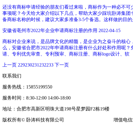
还没有商标申请经验的朋友们看过来啦，商标作为一种必不可
事项呢？今天给大家介绍以下几点，帮助大家少踩坑卧涛集团十年
备商标名称的时候，建议大家多准备3-5个备选。这样做的目
安徽省亳州市2022年企业申请商标注册的作用
2022-04-15
商标对企业来说，是品牌文化的精髓，是企业为之奋斗的核心
么，安徽省合肥市2022年申请商标注册有什么好处和作用呢？免费咨
请、专利优先审查、专利预审、商标注册、商标logo设计、软
上一页
229
230
231
232
233
下一页
联系我们
服务热线：15855199550
服务时间：8:30-12:00 14:00-18:00
地址：合肥市高新区明珠大道198号星梦园F2栋19楼
版权所有© 卧涛科技有限公司
皖ICP备13016955号-16
增值电信